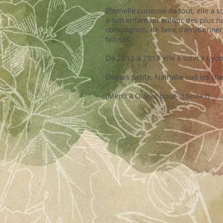
Éternelle curieuse de tout, elle a
à son enfant un entour des plus n
compagnon, de faire transitionner 
houses.
De 2012 à 2015 elle a suivi à Lyo
Depuis petite, Nathalie suit les ch
(Merci à Olivier pour le texte !)