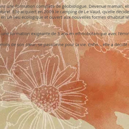
 suivi une formation complète de géobiologue.
Devenue maman, ell
aturel.
Elle acquiert en 2009 le camping de Le Vaud, qu'elle décide,
en un lieu écologique et ouvert aux nouvelles formes d'habitat lé
n une formation exigeante de 3 ans en ethnobotanique avec l'émi
emins de son cœur, se passionne pour la vie. Enfin... elle a décidé