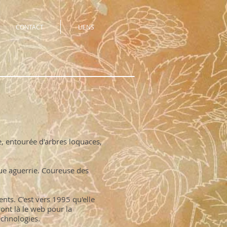
CONTACT
LIENS
e, entourée d'arbres loquaces,
gue aguerrie. Coureuse des
ts. C'est vers 1995 qu'elle
ont là le web pour la
echnologies.