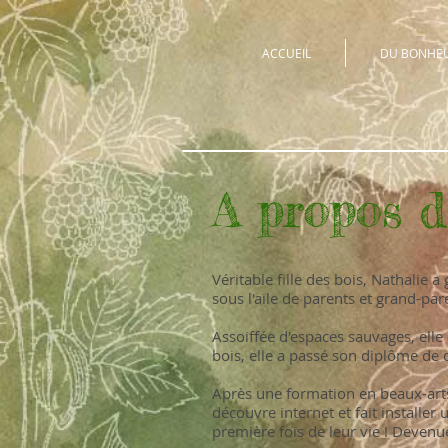
ACCUEIL
DU BONHEUR
A propos de
Véritable fille des bois, Nathalie
sous l'aile de parents et grand-par
Assoiffée d'espaces sauvages, ell
bois, elle a passé son diplôme de
Après une formation en beaux-arts
découvre internet et fait installe
première fois de leur vie !
Devenue 