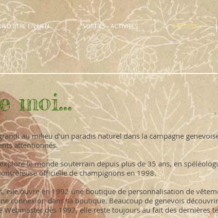
 D'ÊTRE EN LIEN
SORTIES - ACTIVITÉS
A PROPOS
 moi...
 a grandi au milieu d'un paradis naturel dans la campagne genevois
ents attentionnés.
e explore le monde souterrain depuis plus de 35 ans, en spéléolo
 contrôleuse officielle de champignons en 1998.
, elle ouvre en 1992 une boutique de personnalisation de vêtemen
r une connexion dans sa boutique. Beaucoup de genevois découvrir
Webmaster dès 1997, elle reste toujours au fait des dernières t