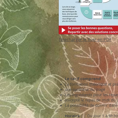
Télecharger le flyer en PDF
Le tarif comprend :
La formation théorique et pr
une synthèse du stage
Les ingrédients pour les re
(excepté le repas de midi du 
La possibilité de dormir dans 
Horaire :
Du jour 1 à 9h30,