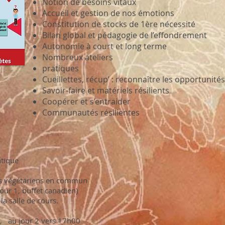
Notion de besoins vitaux
Accueil et gestion de nos émotions
Constitution de stocks de 1ère nécessité
Bilan global et pédagogie de l’effondrement
Autonomie à court et long terme
Nombreux ateliers
pratiques
Cueillettes, récup’ : reconnaître les opportunités
Savoir-faire et matériels résilients
Coopérer et s’entraider
Communautés résilientes
atique
pas végétariens en commun
jour 1, buffet canadien)
la salle de cours.
 au jour 2 vers 17h00